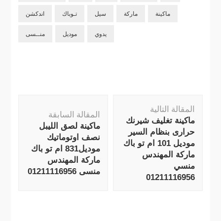
ماكينة
ماركة
سيل
تـوباك
اندكشن
يدوي
موديل
منــسى
التنقل
المقالة التالية
بين
المقالة السابقة
ماكينة تغليف شيرنك
التدوينات
ماكينة لصق الليبل
حرارى بنظام السير
نصف اوتوماتيك
موديل 101 ام تو باك
موديل831 ام تو باك
ماركة المهندس
ماركة المهندس
منسي
منسى 01211116956
01211116956