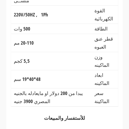
منســى
القوة
220V/50HZ , 1Ph
الكهربائية
الطاقة
500 وات
قطر عنق
20-110 مم
العبوه
وزن
5,5 كجم
الماكينه
ابعاد
48*40*19 سم
الماكينه
سعر
يبدا من 200 دولار او مايعادله بالجنيه
الماكينة
المصري 3900 جنيه
للأستفسار والمبيعات