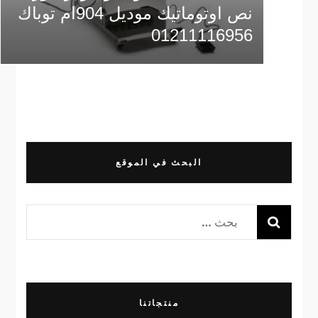
نص اوتوماتيك موديل 904ام توباك
01211116956
البحث في الموقع
البحث
عن:
منتجاتنا