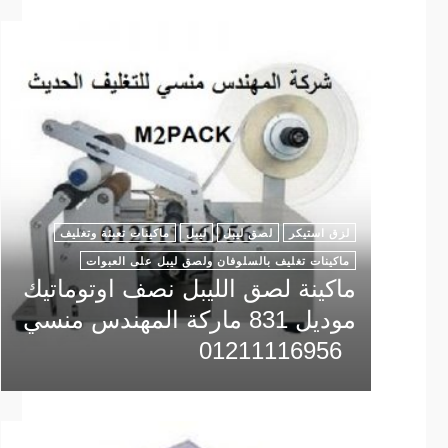
لزق استيكر
لصق ليبل
ليبل
ماكينات تعبئة وتغليف
ماكينات تغليف بالسلوفان ولصق ليبل على العبوات
ماكينة لصق الليبل نصف اوتوماتيك
موديل 831 ماركة المهندس منسي
01211116956