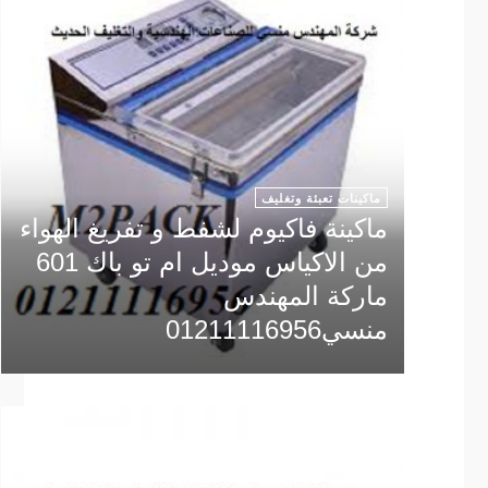
ماكينات تعبئة وتغليف
ماكينة فاكيوم لشفط و تفريغ الهواء
من الاكياس موديل ام تو باك 601
ماركة المهندس
منسي01211116956