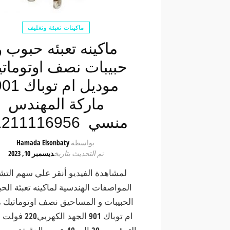
ماكينات تعبئة وتغليف
ماكينه تعبئه حبوب و
حبيبات نصف اوتومات
موديل ام توباك
ماركة المهندس
منسي 01211116956
بواسطة
Hamada Elsonbaty
تم التحديث بتاريخ
ديسمبر 10, 2023
لمشاهدة الفيديو أنقر علي سهم التش
المواصفات الهندسية لماكينه تعبئة الح
الحبيبات و المساحيق نصف اوتوماتيك 
ام توباك 901 الجهد الك