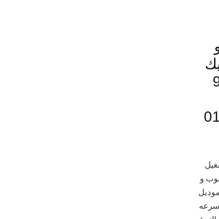
يك
 901
غيل
بوب و
موديل
هربي220 فولت سرعه